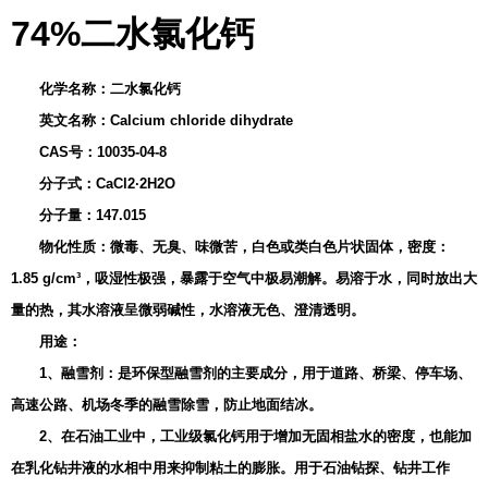
74%二水氯化钙
化学名称：二水氯化钙
英文名称：Calcium chloride dihydrate
CAS号：10035-04-8
分子式：CaCl2·2H2O
分子量：147.015
物化性质：微毒、无臭、味微苦，白色或类白色片状固体，密度：
1.85 g/cm³，吸湿性极强，暴露于空气中极易潮解。易溶于水，同时放出大
量的热，其水溶液呈微弱碱性，水溶液无色、澄清透明。
用途：
1、融雪剂：是环保型融雪剂的主要成分，用于道路、桥梁、停车场、
高速公路、机场冬季的融雪除雪，防止地面结冰。
2、在石油工业中，工业级氯化钙用于增加无固相盐水的密度，也能加
在乳化钻井液的水相中用来抑制粘土的膨胀。用于石油钻探、钻井工作